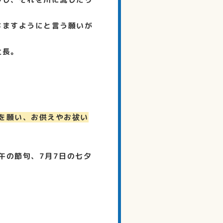
ちますようにと言う願いが
社長。
長を願い、お供えやお祓い
午の節句、7月7日の七夕