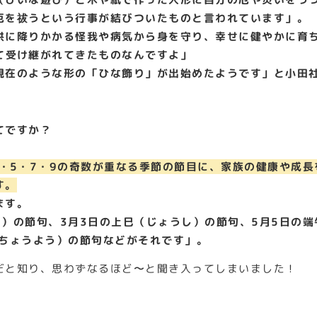
厄を祓うという行事が結びついたものと言われています」。
供に降りかかる怪我や病気から身を守り、幸せに健やかに育
て受け継がれてきたものなんですよ」
現在のような形の「ひな飾り」が出始めたようです」と小田
てですか？
3・5・7・9の奇数が重なる季節の節目に、家族の健康や成
す。
ます。
）の節句、3月3日の上巳（じょうし）の節句、5月5日の端
（ちょうよう）の節句などがそれです」。
だと知り、思わずなるほど〜と聞き入ってしまいました！