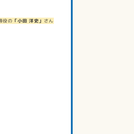
締役の
「小田 洋史」
さん