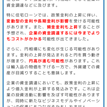
資金調達などに及びます。
特に住宅ローンでは、政策金利の上昇に伴い、
変動型の金利や長期金利が影響
を受ける可能性
があります。また、
預金金利も上昇
することが
予想され、
企業の資金調達するには今までより
もコストがかかる
可能性が出てきました。
さらに、円相場にも変化が生じる可能性があり
ます。金利の上昇が見込まれると円を買う動き
が強まり、
円高が進む可能性
があります。これ
は輸入品の物価を下げる一方で、外貨建ての資
産が目減りすることも意味します。
企業の資金調達においても、政策金利の上昇に
より借入金利が上昇する見込みです。これは企
業の投資活動に影響を及ぼす可能性があります
が、同時に新たなビジネスモデルやイノベーシ
ョンの促進にもつながるかもしれません。