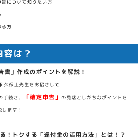
申告について知りたい方
方
ある方
内容は？
告書」作成のポイントを解説！
師 久保上先生をお招きして
「確定申告」
の手続き、
の見落としがちなポイントを
説します！
える！トクする「還付金の活用方法」とは！？