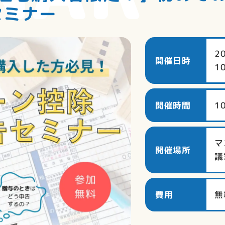
セミナー
2
開催日時
1
開催時間
1
マ
開催場所
議
費用
無