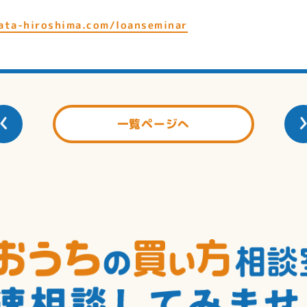
ata-hiroshima.com/loanseminar
一覧ページへ