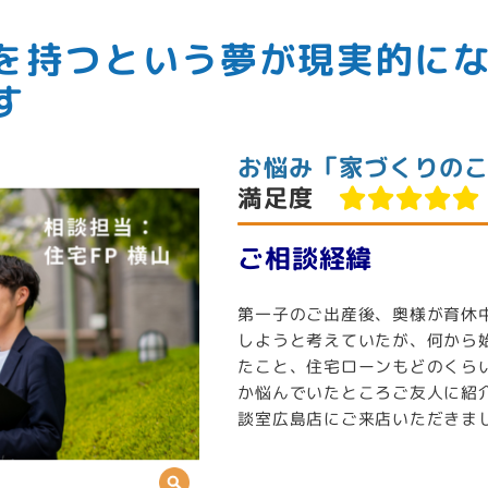
を持つという夢が現実的に
す
お悩み「家づくりの
満足度
ご相談経緯
第一子のご出産後、奥様が育休
しようと考えていたが、何から
たこと、住宅ローンもどのくら
か悩んでいたところご友人に紹
談室広島店にご来店いただきま